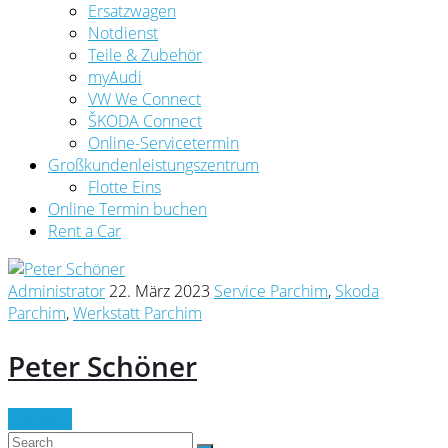
Ersatzwagen
Notdienst
Teile & Zubehör
myAudi
VW We Connect
ŠKODA Connect
Online-Servicetermin
Großkundenleistungszentrum
Flotte Eins
Online Termin buchen
Rent a Car
Administrator
22. März 2023
Service Parchim
,
Skoda
Parchim
,
Werkstatt Parchim
Peter Schöner
Continue