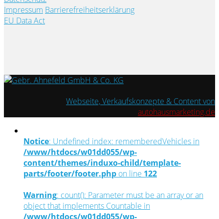
Impressum
Barrierefreiheitserklärung
EU Data Act
Webseite, Verkaufskonzepte & Content von
autohausmarketing.de
Notice
: Undefined index: rememberedVehicles in
/www/htdocs/w01dd055/wp-
content/themes/induxo-child/template-
parts/footer/footer.php
on line
122
Warning
: count(): Parameter must be an array or an
object that implements Countable in
/www/htdocs/w01dd055/wp-