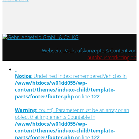
Webseite, Verkaufskonzepte & Content von
autohausmarketing.de
Notice
: Undefined index: rememberedVehicles in
/www/htdocs/w01dd055/wp-
content/themes/induxo-child/template-
parts/footer/footer.php
on line
122
Warning
: count(): Parameter must be an array or an
object that implements Countable in
/www/htdocs/w01dd055/wp-
content/themes/induxo-child/template-
parts/footer/footer.php
on line
122