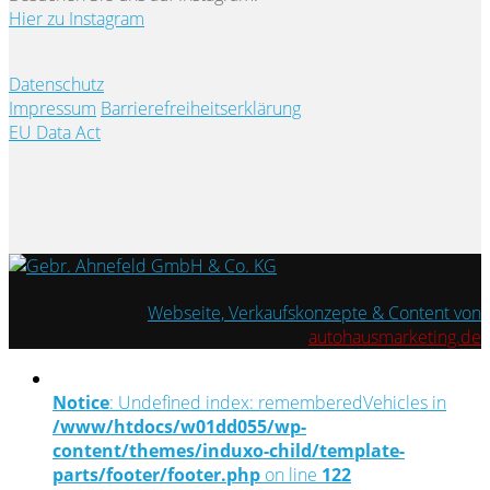
Hier zu Instagram
Datenschutz
Impressum
Barrierefreiheitserklärung
EU Data Act
Webseite, Verkaufskonzepte & Content von
autohausmarketing.de
Notice
: Undefined index: rememberedVehicles in
/www/htdocs/w01dd055/wp-
content/themes/induxo-child/template-
parts/footer/footer.php
on line
122