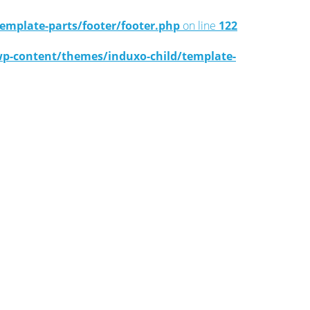
mplate-parts/footer/footer.php
on line
122
-content/themes/induxo-child/template-