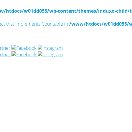
/htdocs/w01dd055/wp-content/themes/induxo-child/te
ject that implements Countable in
/www/htdocs/w01dd055/wp