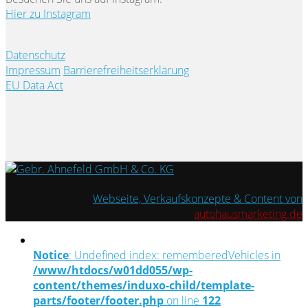
Hier zu Instagram
Datenschutz
Impressum
Barrierefreiheitserklärung
EU Data Act
Webseite, Verkaufskonzepte & Content von
autohausmarketing.de
Notice
: Undefined index: rememberedVehicles in
/www/htdocs/w01dd055/wp-
content/themes/induxo-child/template-
parts/footer/footer.php
on line
122