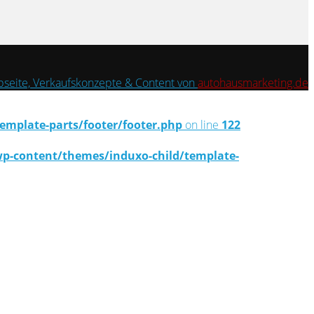
seite, Verkaufskonzepte & Content von
autohausmarketing.de
mplate-parts/footer/footer.php
on line
122
-content/themes/induxo-child/template-