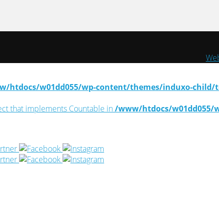
Web
/htdocs/w01dd055/wp-content/themes/induxo-child/te
ject that implements Countable in
/www/htdocs/w01dd055/wp