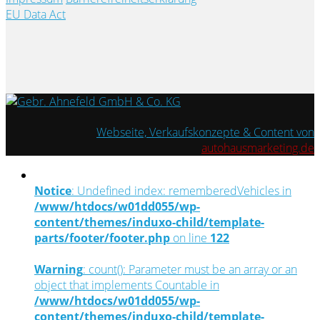
EU Data Act
Webseite, Verkaufskonzepte & Content von
autohausmarketing.de
Notice
: Undefined index: rememberedVehicles in
/www/htdocs/w01dd055/wp-
content/themes/induxo-child/template-
parts/footer/footer.php
on line
122
Warning
: count(): Parameter must be an array or an
object that implements Countable in
/www/htdocs/w01dd055/wp-
content/themes/induxo-child/template-