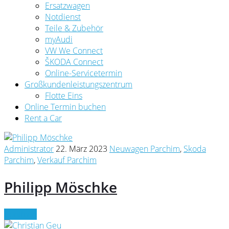
Ersatzwagen
Notdienst
Teile & Zubehör
myAudi
VW We Connect
ŠKODA Connect
Online-Servicetermin
Großkundenleistungszentrum
Flotte Eins
Online Termin buchen
Rent a Car
Administrator
22. März 2023
Neuwagen Parchim
,
Skoda
Parchim
,
Verkauf Parchim
Philipp Möschke
Continue