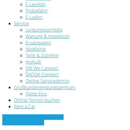
E-Lexikon
Probefahrt
E-Laden
Service
Leistungsportfolio
Wartung & Inspektion
Ersatzwagen
Notdienst
Teile & Zubehör
myAudi
VW We Connect
ŠKODA Connect
Online-Servicetermin
Großkundenleistungszentrum
Flotte Eins
Online Termin buchen
Rent a Car
» Zurück zu den Suchergebnissen
» Fahrzeug Detailsuche