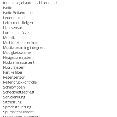
Innenspiegel autom. abblendend
Isofix
Isofix Beifahrersitz
Lederlenkrad
Leichtmetallfelgen
Lichtsensor
Lordosenstütze
Metallic
Multifunktionslenkrad
Musikstreaming integriert
Müdigkeitswarner
Navigationssystem
Notbremsassistent
Notrufsystem
Partikelfilter
Regensensor
Reifendruckkontrolle
Schaltwippen
Scheckheftgepflegt
Servolenkung
Sitzheizung
Sprachsteuerung
Spurhalteassistent
Start/Stopp-Automatik