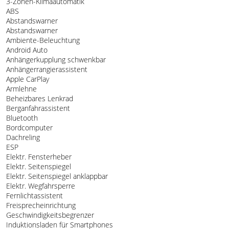
3-Zonen-Klimaautomatik
ABS
Abstandswarner
Abstandswarner
Ambiente-Beleuchtung
Android Auto
Anhängerkupplung schwenkbar
Anhängerrangierassistent
Apple CarPlay
Armlehne
Beheizbares Lenkrad
Berganfahrassistent
Bluetooth
Bordcomputer
Dachreling
ESP
Elektr. Fensterheber
Elektr. Seitenspiegel
Elektr. Seitenspiegel anklappbar
Elektr. Wegfahrsperre
Fernlichtassistent
Freisprecheinrichtung
Geschwindigkeitsbegrenzer
Induktionsladen für Smartphones