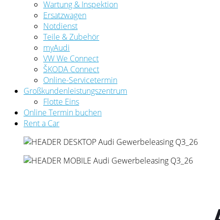
Wartung & Inspektion
Ersatzwagen
Notdienst
Teile & Zubehör
myAudi
VW We Connect
ŠKODA Connect
Online-Servicetermin
Großkundenleistungszentrum
Flotte Eins
Online Termin buchen
Rent a Car