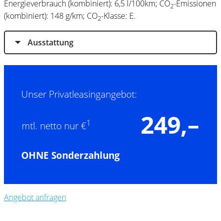
Energieverbrauch (kombiniert): 6,5 l/100km; CO
-Emissionen
2
(kombiniert): 148 g/km; CO
-Klasse: E.
2
Ausstattung
Unser Privatleasingangebot:
249,–
1
mtl. netto nur €
OHNE Sonderzahlung
Angebot anfragen