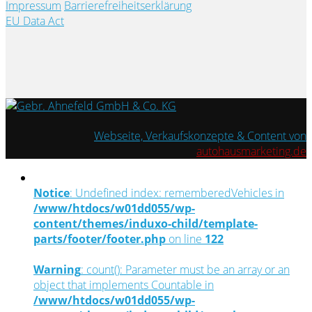
Impressum
Barrierefreiheitserklärung
EU Data Act
Webseite, Verkaufskonzepte & Content von
autohausmarketing.de
Notice
: Undefined index: rememberedVehicles in
/www/htdocs/w01dd055/wp-
content/themes/induxo-child/template-
parts/footer/footer.php
on line
122
Warning
: count(): Parameter must be an array or an
object that implements Countable in
/www/htdocs/w01dd055/wp-