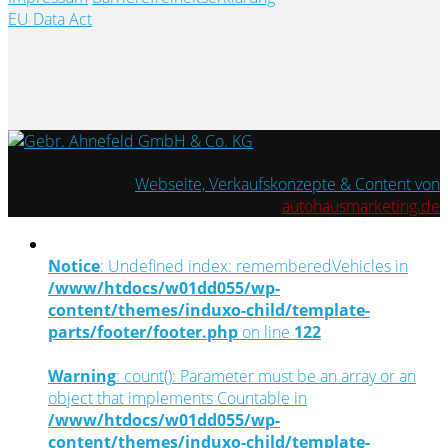
EU Data Act
Webseite, Verkaufskonzepte & Content von
autohausmarketing.de
Notice
: Undefined index: rememberedVehicles in
/www/htdocs/w01dd055/wp-
content/themes/induxo-child/template-
parts/footer/footer.php
on line
122
Warning
: count(): Parameter must be an array or an
object that implements Countable in
/www/htdocs/w01dd055/wp-
content/themes/induxo-child/template-