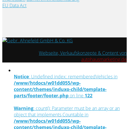
EU Data Act
Webseite, Verkaufskonzepte & Content von
autohausmarketing.de
Notice
: Undefined index: rememberedVehicles in
/www/htdocs/w01dd055/wp-
content/themes/induxo-child/template-
parts/footer/footer.php
on line
122
Warning
: count(): Parameter must be an array or an
object that implements Countable in
/www/htdocs/w01dd055/wp-
content/themes/induxo-child/template-