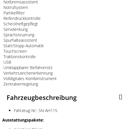
Notbremsassistent
Notrufsystem
Partikelfilter
Reifendruckkontrolle
Scheckheftgepflegt
Servolenkung
Sprachsteuerung
Spurhalteassistent
Start/Stopp-Automatik
Touchscreen
Traktionskontrolle
USB
Umklappbarer Beifahrersitz
Verkehrszeichenerkennung
Volldigitales Kombiinstrument
Zentralverriegelung
Fahrzeugbeschreibung
Fahrzeug-Nr.: SN-AH115
Ausstattungspakete: