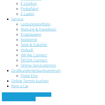
E-Lexikon
Probefahrt
E-Laden
Service
Leistungsportfolio
Wartung & Inspektion
Ersatzwagen
Notdienst
Teile & Zubehör
myAudi
VW We Connect
ŠKODA Connect
Online-Servicetermin
Großkundenleistungszentrum
Flotte Eins
Online Termin buchen
Rent a Car
» Zurück zu den Suchergebnissen
» Fahrzeug Detailsuche