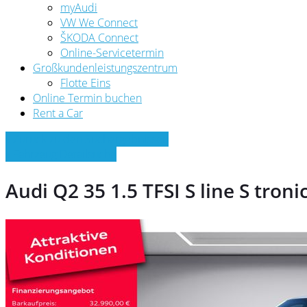
myAudi
VW We Connect
ŠKODA Connect
Online-Servicetermin
Großkundenleistungszentrum
Flotte Eins
Online Termin buchen
Rent a Car
» Zurück zu den Suchergebnissen
» Fahrzeug Detailsuche
Audi Q2 35 1.5 TFSI S line S tr