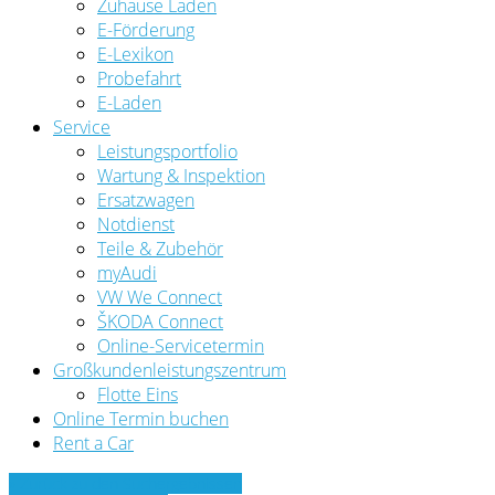
Zuhause Laden
E-Förderung
E-Lexikon
Probefahrt
E-Laden
Service
Leistungsportfolio
Wartung & Inspektion
Ersatzwagen
Notdienst
Teile & Zubehör
myAudi
VW We Connect
ŠKODA Connect
Online-Servicetermin
Großkundenleistungszentrum
Flotte Eins
Online Termin buchen
Rent a Car
» Zurück zu den Suchergebnissen